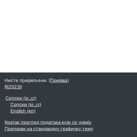
Нисте пријављени. (
Пријава
)
RI2023II
Српски ‎(sr_cr)‎
Српски ‎(sr_cr)‎
English ‎(en)‎
Кратак преглед података који се чувају
Прелазак на стандардну графичку тему