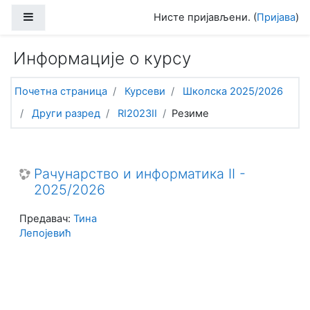
Иди на главни садржај
Бочни панел
Нисте пријављени. (
Пријава
)
Информације о курсу
Почетна страница
Курсеви
Школска 2025/2026
Други разред
RI2023II
Резиме
Рачунарство и информатика II -
2025/2026
Предавач:
Тина
Лепојевић